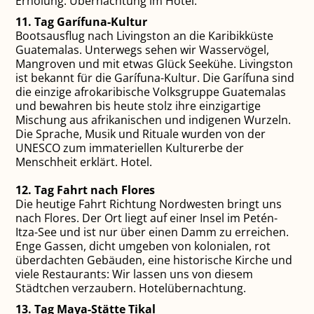
Erholung. Übernachtung im Hotel.
11. Tag Garífuna-Kultur
Bootsausflug nach Livingston an die Karibikküste
Guatemalas. Unterwegs sehen wir Wasservögel,
Mangroven und mit etwas Glück Seekühe. Livingston
ist bekannt für die Garífuna-Kultur. Die Garífuna sind
die einzige afrokaribische Volksgruppe Guatemalas
und bewahren bis heute stolz ihre einzigartige
Mischung aus afrikanischen und indigenen Wurzeln.
Die Sprache, Musik und Rituale wurden von der
UNESCO zum immateriellen Kulturerbe der
Menschheit erklärt. Hotel.
12. Tag Fahrt nach Flores
Die heutige Fahrt Richtung Nordwesten bringt uns
nach Flores. Der Ort liegt auf einer Insel im Petén-
Itza-See und ist nur über einen Damm zu erreichen.
Enge Gassen, dicht umgeben von kolonialen, rot
überdachten Gebäuden, eine historische Kirche und
viele Restaurants: Wir lassen uns von diesem
Städtchen verzaubern. Hotelübernachtung.
13. Tag Maya-Stätte Tikal