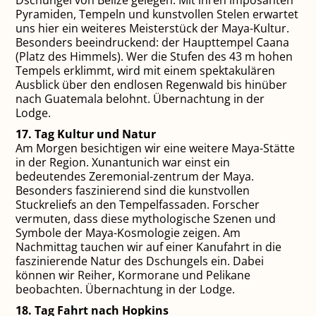
Dschungel von Belize gelegen. Mit ihren imposanten
Pyramiden, Tempeln und kunstvollen Stelen erwartet
uns hier ein weiteres Meisterstück der Maya-Kultur.
Besonders beeindruckend: der Haupttempel Caana
(Platz des Himmels). Wer die Stufen des 43 m hohen
Tempels erklimmt, wird mit einem spektakulären
Ausblick über den endlosen Regenwald bis hinüber
nach Guatemala belohnt. Übernachtung in der
Lodge.
17. Tag Kultur und Natur
Am Morgen besichtigen wir eine weitere Maya-Stätte
in der Region. Xunantunich war einst ein
bedeutendes Zeremonial-zentrum der Maya.
Besonders faszinierend sind die kunstvollen
Stuckreliefs an den Tempelfassaden. Forscher
vermuten, dass diese mythologische Szenen und
Symbole der Maya-Kosmologie zeigen. Am
Nachmittag tauchen wir auf einer Kanufahrt in die
faszinierende Natur des Dschungels ein. Dabei
können wir Reiher, Kormorane und Pelikane
beobachten. Übernachtung in der Lodge.
18. Tag Fahrt nach Hopkins