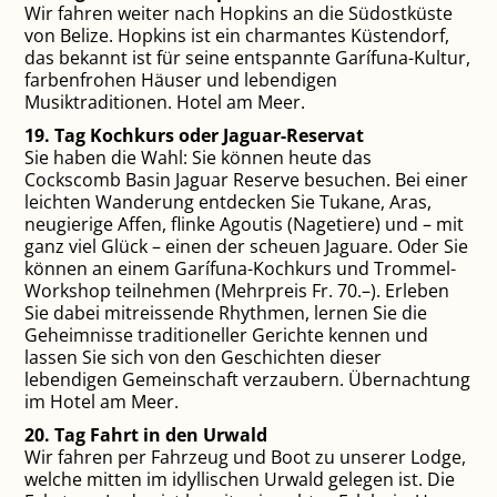
Wir fahren weiter nach Hopkins an die Südostküste
von Belize. Hopkins ist ein charmantes Küstendorf,
das bekannt ist für seine entspannte Garífuna-Kultur,
farbenfrohen Häuser und lebendigen
Musiktraditionen. Hotel am Meer.
19. Tag Kochkurs oder Jaguar-Reservat
Sie haben die Wahl: Sie können heute das
Cockscomb Basin Jaguar Reserve besuchen. Bei einer
leichten Wanderung entdecken Sie Tukane, Aras,
neugierige Affen, flinke Agoutis (Nagetiere) und – mit
ganz viel Glück – einen der scheuen Jaguare. Oder Sie
können an einem Garífuna-Kochkurs und Trommel-
Workshop teilnehmen (Mehrpreis Fr. 70.–). Erleben
Sie dabei mitreissende Rhythmen, lernen Sie die
Geheimnisse traditioneller Gerichte kennen und
lassen Sie sich von den Geschichten dieser
lebendigen Gemeinschaft verzaubern. Übernachtung
im Hotel am Meer.
20. Tag Fahrt in den Urwald
Wir fahren per Fahrzeug und Boot zu unserer Lodge,
welche mitten im idyllischen Urwald gelegen ist. Die