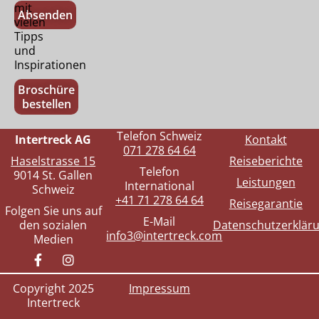
mit
Absenden
vielen
Tipps
und
Inspirationen
Broschüre
bestellen
Telefon Schweiz
Intertreck AG
Kontakt
071 278 64 64
Haselstrasse 15
Reiseberichte
Telefon
9014 St. Gallen
Leistungen
International
Schweiz
+41 71 278 64 64
Reisegarantie
Folgen Sie uns auf
E-Mail
den sozialen
Datenschutzerklär
info3@intertreck.com
Medien
Copyright 2025
Impressum
Intertreck