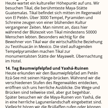
Heute wartet ein kultureller Höhepunkt auf uns. Wir
besuchen Tikal, die berühmteste Maya-Stätte
Guatemalas. Tikal befindet sich mitten im Regenwald
von El Petén. Über 3000 Tempel, Pyramiden und
Schreine zeugen von einer blühenden Kultur
vergangener Zeiten. Man nimmt an, dass hier
während der Blütezeit von Tikal mindestens 50000
Menschen lebten. Besonders wichtig für die
Bewohner von Tikal war die wirtschaftliche Beziehung
zu Teotihuacán in Mexico. Die steil aufragenden
Tempelpyramiden machen Tikal zur
monumentalsten Stätte der Mayawelt. Übernachtung
im Hotel.
14. Tag Baumwipfelpfad und
Yaxhá-Ruinen
Heute erkunden wir den Baumwipfelpfad am Petén
Itzá-See mit seinen Hänge-brücken. Während wir die
verschiedenen Stufen des Regenwaldes entdecken,
eröffnen sich uns herrliche Ausblicke. Die Wege und
Brücken sind teilweise steil, aber gut begehbar.
Später besuchen wir die Maya-Ruinen von Yaxhá, die
in eine herrliche Lagunenlandschaft eingebettet sind.
Vielleicht hören wir die Brüllaffen rufen oder können