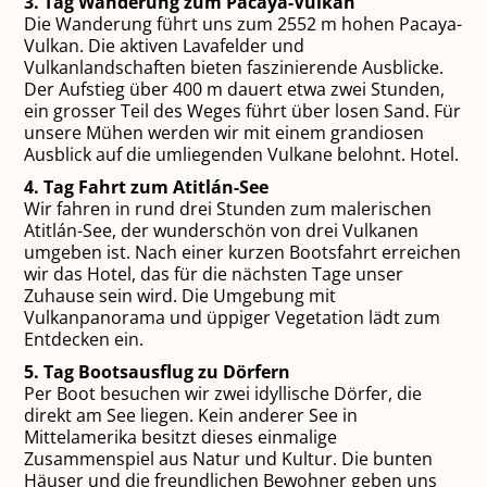
3. Tag Wanderung zum Pacaya-Vulkan
Die Wanderung führt uns zum 2552 m hohen Pacaya-
Vulkan. Die aktiven Lavafelder und
Vulkanlandschaften bieten faszinierende Ausblicke.
Der Aufstieg über 400 m dauert etwa zwei Stunden,
ein grosser Teil des Weges führt über losen Sand. Für
unsere Mühen werden wir mit einem grandiosen
Ausblick auf die umliegenden Vulkane belohnt. Hotel.
4. Tag Fahrt zum Atitlán-See
Wir fahren in rund drei Stunden zum malerischen
Atitlán-See, der wunderschön von drei Vulkanen
umgeben ist. Nach einer kurzen Bootsfahrt erreichen
wir das Hotel, das für die nächsten Tage unser
Zuhause sein wird. Die Umgebung mit
Vulkanpanorama und üppiger Vegetation lädt zum
Entdecken ein.
5. Tag Bootsausflug zu Dörfern
Per Boot besuchen wir zwei idyllische Dörfer, die
direkt am See liegen. Kein anderer See in
Mittelamerika besitzt dieses einmalige
Zusammenspiel aus Natur und Kultur. Die bunten
Häuser und die freundlichen Bewohner geben uns