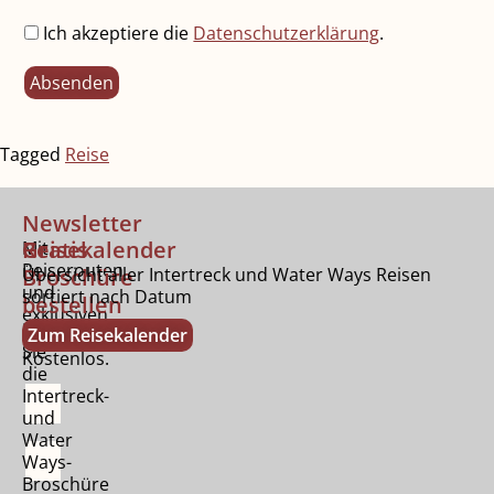
Ich akzeptiere die
Datenschutzerklärung
.
Tagged
Reise
Newsletter
Gratis
Reisekalender
Mit
Reiserouten
Broschüre
Übersicht aller Intertreck und Water Ways Reisen
und
sortiert nach Datum
bestellen
exklusiven
Bestellen
Zum Reisekalender
Tipps.
Sie
Kostenlos.
die
Intertreck-
und
Water
Ways-
Broschüre