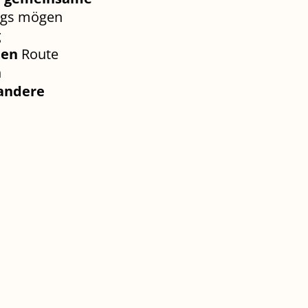
gs mögen
g
ten
Route
n
 andere