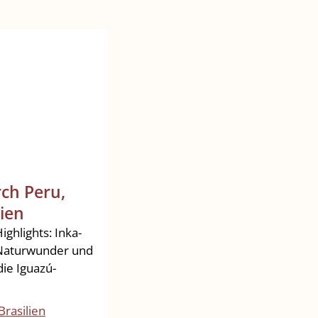
rch Peru,
lien
ghlights: Inka-
s Naturwunder und
die Iguazú-
Brasilien