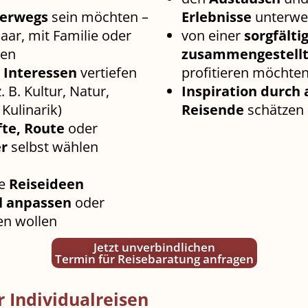
terwegs
sein möchten –
Erlebnisse
unterwe
 Paar, mit Familie oder
von einer
sorgfälti
den
zusammengestell
e
Interessen
vertiefen
profitieren möchte
 B. Kultur, Natur,
Inspiration durch
 Kulinarik)
Reisende
schätzen
te, Route
oder
r
selbst wählen
de
Reiseideen
ll anpassen
oder
en wollen
Jetzt unverbindlichen
Termin für Reisebaratung anfragen
r Individualreisen