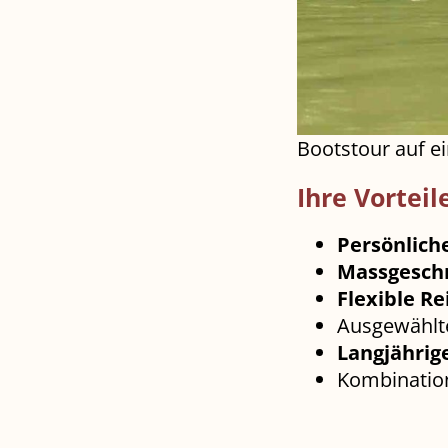
Bootstour auf e
Ihre Vorteil
Persönlich
Massgesch
Flexible R
Ausgewähl
Langjährig
Kombinatio