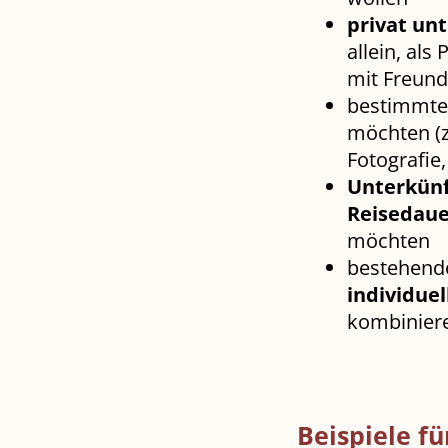
privat un
allein, als
mit Freun
bestimmt
möchten (z.
Fotografie,
Unterkünf
Reisedaue
möchten
bestehen
individue
kombinier
Beispiele fü