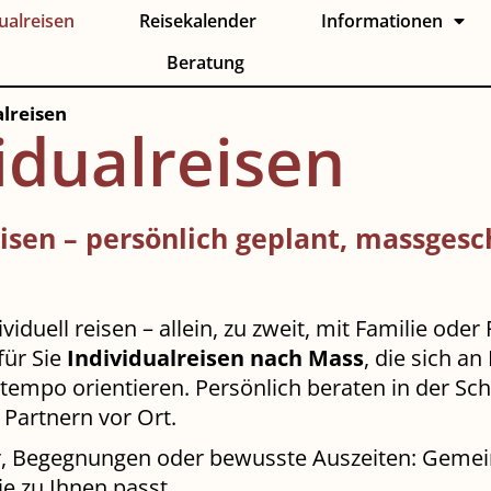
ualreisen
Reisekalender
Informationen
Beratung
alreisen
idualreisen
eisen – persönlich geplant, massges
viduell reisen – allein, zu zweit, mit Familie ode
für Sie
Individualreisen nach Mass
, die sich an
tempo orientieren. Persönlich beraten in der Sc
 Partnern vor Ort.
r, Begegnungen oder bewusste Auszeiten: Geme
ie zu Ihnen passt.