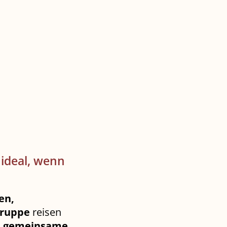
 ideal, wenn
en,
Gruppe
reisen
d
gemeinsame