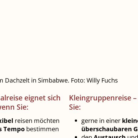
 Dachzelt in Simbabwe. Foto: Willy Fuchs
alreise eignet sich
Kleingruppenreise –
enn Sie:
Sie:
xibel
reisen möchten
gerne in einer
klein
s Tempo
bestimmen
überschaubaren 
den
Austausch
un