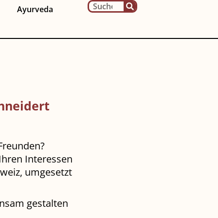
Ayurveda
chneidert
r Freunden?
 Ihren Interessen
hweiz, umgesetzt
insam gestalten