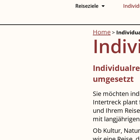
Reiseziele
Individ
Home
>
Individu
Indiv
Individualr
umgesetzt
Sie möchten indi
Intertreck plant 
und Ihrem Reise
mit langjährigen
Ob Kultur, Natu
wir eine Reise, d