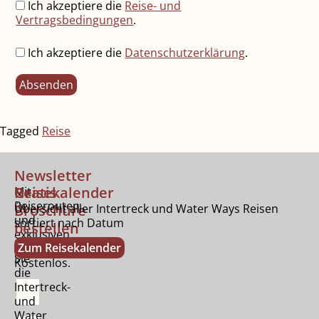
Ich akzeptiere die
Reise- und
Vertragsbedingungen
.
Ich akzeptiere die
Datenschutzerklärung
.
Tagged
Reise
Newsletter
Gratis
Reisekalender
Mit
Reiserouten
Broschüre
Übersicht aller Intertreck und Water Ways Reisen
und
sortiert nach Datum
bestellen
exklusiven
Bestellen
Zum Reisekalender
Tipps.
Sie
Kostenlos.
die
Intertreck-
und
Water