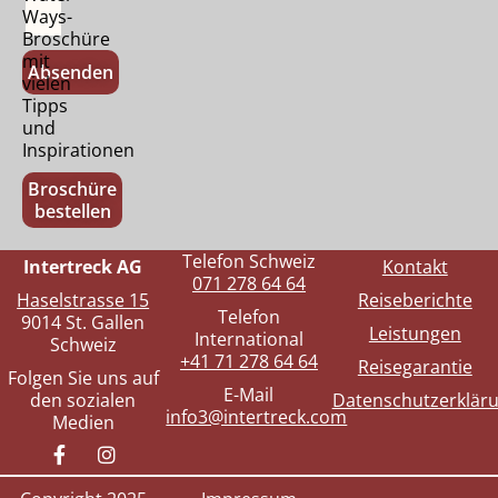
Ways-
Broschüre
mit
Absenden
vielen
Tipps
und
Inspirationen
Broschüre
bestellen
Telefon Schweiz
Intertreck AG
Kontakt
071 278 64 64
Haselstrasse 15
Reiseberichte
Telefon
9014 St. Gallen
Leistungen
International
Schweiz
+41 71 278 64 64
Reisegarantie
Folgen Sie uns auf
E-Mail
den sozialen
Datenschutzerklär
info3@intertreck.com
Medien