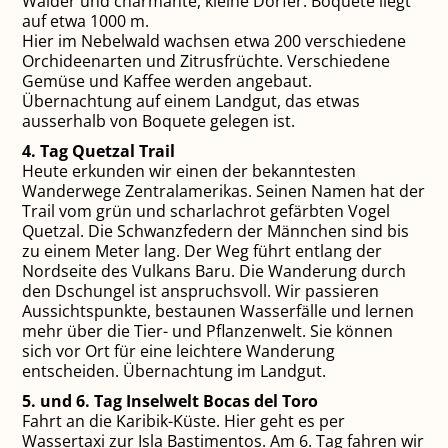
Wälder und charmante, kleine Dörfer. Boquete liegt
auf etwa 1000 m.
Hier im Nebelwald wachsen etwa 200 verschiedene
Orchideenarten und Zitrusfrüchte. Verschiedene
Gemüse und Kaffee werden angebaut.
Übernachtung auf einem Landgut, das etwas
ausserhalb von Boquete gelegen ist.
4. Tag Quetzal Trail
Heute erkunden wir einen der bekanntesten
Wanderwege Zentralamerikas. Seinen Namen hat der
Trail vom grün und scharlachrot gefärbten Vogel
Quetzal. Die Schwanzfedern der Männchen sind bis
zu einem Meter lang. Der Weg führt entlang der
Nordseite des Vulkans Baru. Die Wanderung durch
den Dschungel ist anspruchsvoll. Wir passieren
Aussichtspunkte, bestaunen Wasserfälle und lernen
mehr über die Tier- und Pflanzenwelt. Sie können
sich vor Ort für eine leichtere Wanderung
entscheiden. Übernachtung im Landgut.
5. und 6. Tag Inselwelt Bocas del Toro
Fahrt an die Karibik-Küste. Hier geht es per
Wassertaxi zur Isla Bastimentos. Am 6. Tag fahren wir