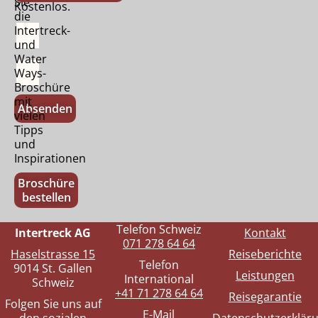
Sie
Kostenlos.
die
Intertreck-
und
Water
Ways-
Broschüre
mit
Absenden
vielen
Tipps
und
Inspirationen
Broschüre
bestellen
Telefon Schweiz
Intertreck AG
Kontakt
071 278 64 64
Haselstrasse 15
Reiseberichte
Telefon
9014 St. Gallen
Leistungen
International
Schweiz
+41 71 278 64 64
Reisegarantie
Folgen Sie uns auf
E-Mail