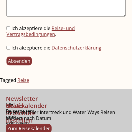
Ich akzeptiere die
Reise- und
Vertragsbedingungen
.
Ich akzeptiere die
Datenschutzerklärung
.
Tagged
Reise
Newsletter
Gratis
Reisekalender
Mit
Reiserouten
Broschüre
Übersicht aller Intertreck und Water Ways Reisen
und
sortiert nach Datum
bestellen
exklusiven
Bestellen
Zum Reisekalender
Tipps.