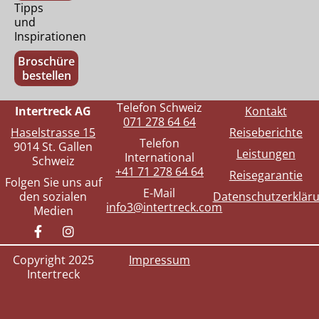
Tipps
und
Inspirationen
Broschüre
bestellen
Telefon Schweiz
Intertreck AG
Kontakt
071 278 64 64
Haselstrasse 15
Reiseberichte
Telefon
9014 St. Gallen
Leistungen
International
Schweiz
+41 71 278 64 64
Reisegarantie
Folgen Sie uns auf
E-Mail
den sozialen
Datenschutzerklär
info3@intertreck.com
Medien
Copyright 2025
Impressum
Intertreck