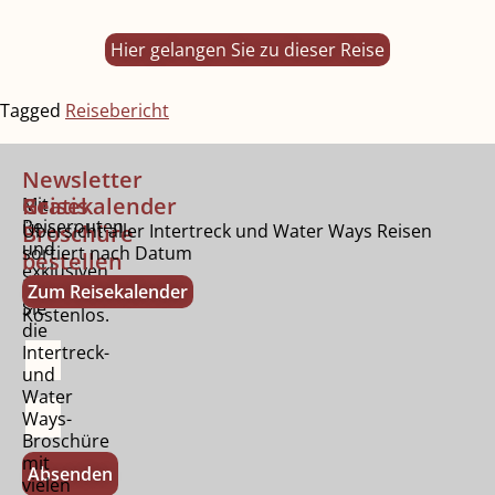
Hier gelangen Sie zu dieser Reise
Tagged
Reisebericht
Newsletter
Gratis
Reisekalender
Mit
Reiserouten
Broschüre
Übersicht aller Intertreck und Water Ways Reisen
und
sortiert nach Datum
bestellen
exklusiven
Bestellen
Zum Reisekalender
Tipps.
Sie
Kostenlos.
die
Intertreck-
und
Water
Ways-
Broschüre
mit
Absenden
vielen