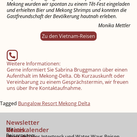
Mekong wurden wir spontan zu einem Têt-Fest eingeladen
und erhielten Bier und Mekong Shrimps und konnten die
Gastfreundschaft der Bevölkerung hautnah erleben
.
Monika Mettler
Zu den Vietnam-Reisen
Weitere Informationen:
Gerne informiert Sie Sabrina Bruggmann über einen
Aufenthalt im Mekong-Delta. Ob Kurzauskunft oder
Vereinbarung zu einem Gesprächstermin, wir freuen
uns über Ihre Kontaktaufnahme.
Tagged
Bungalow Resort Mekong Delta
Newsletter
Gratis
Reisekalender
Mit
Reiserouten
Übersicht aller Intertreck und Water Ways Reisen