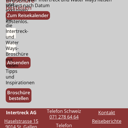
Broschüre
und
sortiert nach Datum
bestellen
exklusiven
Bestellen
Zum Reisekalender
Tipps.
Sie
Kostenlos.
die
Intertreck-
und
Water
Ways-
Broschüre
mit
Absenden
vielen
Tipps
und
Inspirationen
Broschüre
bestellen
Telefon Schweiz
Intertreck AG
Kontakt
071 278 64 64
Haselstrasse 15
Reiseberichte
Telefon
9014 St. Gallen