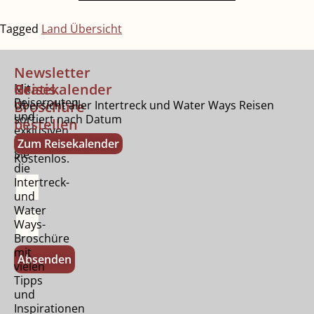
Tagged
Land Übersicht
Newsletter
Gratis
Reisekalender
Mit
Reiserouten
Broschüre
Übersicht aller Intertreck und Water Ways Reisen
und
sortiert nach Datum
bestellen
exklusiven
Bestellen
Zum Reisekalender
Tipps.
Sie
Kostenlos.
die
Intertreck-
und
Water
Ways-
Broschüre
mit
Absenden
vielen
Tipps
und
Inspirationen