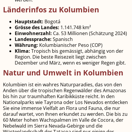
Länderinfos zu Kolumbien
Hauptstadt:
Bogotá
Grösse des Landes:
1.141.748 km²
Einwohnerzahl:
Ca. 53 Millionen (Schätzung 2024)
Landessprache:
Spanisch
Währung:
Kolumbianischer Peso (COP)
Klima:
Tropisch bis gemässigt, abhängig von der
Region. Die beste Reisezeit liegt zwischen
Dezember und März, wenn es weniger Regen gibt.
Natur und Umwelt in Kolumbien
Kolumbien ist ein wahres Naturparadies, das von den
Anden über die tropischen Regenwälder des Amazonas
bis hin zur traumhaften Karibikküste reicht. In den
Nationalparks wie Tayrona oder Los Nevados entdecken
Sie eine immense Vielfalt an Flora und Fauna, die nur
darauf wartet, von Ihnen erkundet zu werden. Die bis zu
60 Meter hohen Wachspalmen im Valle de Cocora, der
Nebelwald im Sierra Nevada-Gebirge und die
Wüstenlandschaft der Tatacoa sind nur einige der