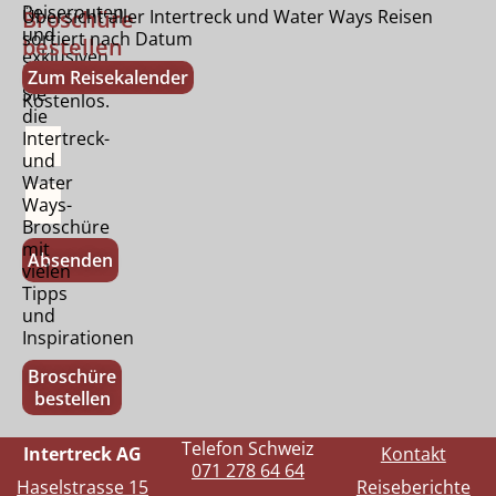
Reiserouten
Broschüre
Übersicht aller Intertreck und Water Ways Reisen
und
sortiert nach Datum
bestellen
exklusiven
Bestellen
Zum Reisekalender
Tipps.
Sie
Kostenlos.
die
Intertreck-
und
Water
Ways-
Broschüre
mit
Absenden
vielen
Tipps
und
Inspirationen
Broschüre
bestellen
Telefon Schweiz
Intertreck AG
Kontakt
071 278 64 64
Haselstrasse 15
Reiseberichte