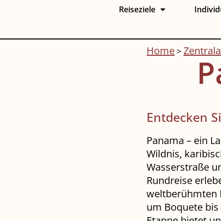
Reiseziele
Individ
Home
Zentral
>
P
Entdecken Si
Panama – ein La
Wildnis, karibis
Wasserstraße un
Rundreise erlebe
weltberühmten P
um Boquete bis h
Etappe bietet un