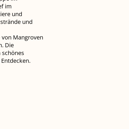
ef im
iere und
dstrände und
e von Mangroven
n. Die
n schönes
 Entdecken.