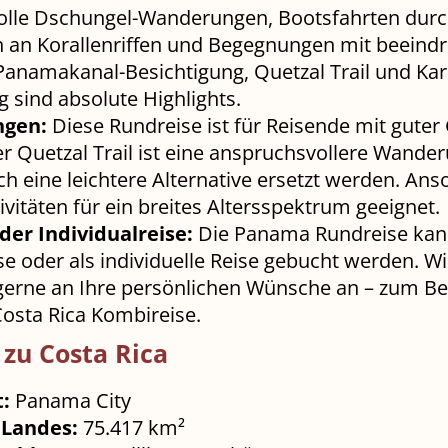
olle Dschungel-Wanderungen, Bootsfahrten dur
 an Korallenriffen und Begegnungen mit beein
 Panamakanal-Besichtigung, Quetzal Trail und Kar
g sind absolute Highlights.
ngen:
Diese Rundreise ist für Reisende mit gute
er Quetzal Trail ist eine anspruchsvollere Wande
h eine leichtere Alternative ersetzt werden. Ans
vitäten für ein breites Altersspektrum geeignet.
der Individualreise:
Die Panama Rundreise kann
e oder als individuelle Reise gebucht werden. Wi
gerne an Ihre persönlichen Wünsche an – zum Bei
sta Rica Kombireise.
 zu Costa Rica
t:
Panama City
 Landes:
75.417 km²