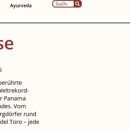
Ayurveda
se
s
berührte
Weltrekord-
rer Panama
andes. Vom
rgdörfer rund
del Toro – jede