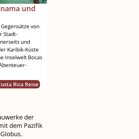
anama und
e Gegensätze von
 Stadt-
inerseits und
er Karibik-Küste
he Inselwelt Bocas
 Abenteuer-
osta Rica Reise
bauwerke der
mit dem Pazifik
 Globus.