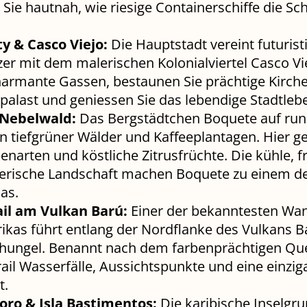
Sie hautnah, wie riesige Containerschiffe die Sc
y & Casco Viejo:
Die Hauptstadt vereint futurist
er mit dem malerischen Kolonialviertel Casco V
harmante Gassen, bestaunen Sie prächtige Kirch
palast und geniessen Sie das lebendige Stadtle
Nebelwald:
Das Bergstädtchen Boquete auf ru
ten tiefgrüner Wälder und Kaffeeplantagen. Hier 
narten und köstliche Zitrusfrüchte. Die kühle, fr
erische Landschaft machen Boquete zu einem d
as.
ail am Vulkan Barú:
Einer der bekanntesten W
ikas führt entlang der Nordflanke des Vulkans B
hungel. Benannt nach dem farbenprächtigen Que
rail Wasserfälle, Aussichtspunkte und eine einziga
t.
oro & Isla Bastimentos:
Die karibische Inselgr