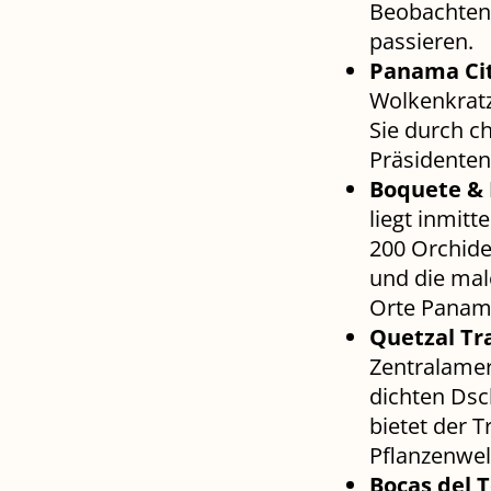
Beobachten 
passieren.
Panama Cit
Wolkenkratz
Sie durch c
Präsidenten
Boquete & 
liegt inmit
200 Orchidee
und die mal
Orte Panam
Quetzal Tr
Zentralamer
dichten Dsc
bietet der T
Pflanzenwel
Bocas del T