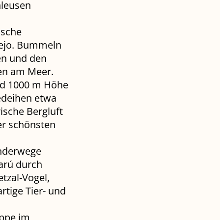
hleusen
ische
iejo. Bummeln
en und den
ben am Meer.
nd 1000 m Höhe
gedeihen etwa
ische Bergluft
er schönsten
anderwege
arú durch
tzal-Vogel,
rtige Tier- und
uppe im