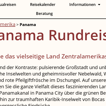
ualreisen
Reisekalender
Informationen
Beratung
amerika
>
Panama
anama Rundrei
e das vielseitige Land Zentralamerika
nd der Kontraste: pulsierende Großstadt und un
che Inselwelten und geheimnisvoller Nebelwald, 
d rote Pfeilgiftfrösche im Dschungel. Auf unse
n Sie die ganze Vielfalt dieses faszinierenden L
anamakanal in Panama City über die grünen Be
in zur traumhaften Karibik-Inselwelt von Bocas 
vergessliche Eindrücke.