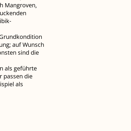
ch Mangroven,
druckenden
ibik-
r Grundkondition
rung; auf Wunsch
onsten sind die
 als geführte
r passen die
spiel als