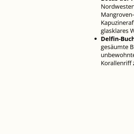
Nordwesten 
Mangroven-D
Kapuzineraf
glasklares 
Delfin-Buch
gesäumte Bu
unbewohnten
Korallenrif