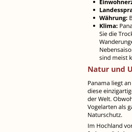
Einwohnerz
Landesspr
Währung:
B
Klima:
Pana
Sie die Tro
Wanderungen
Nebensaison
sind meist k
Natur und 
Panama liegt an
diese einzigart
der Welt. Obwoh
Vogelarten als 
Naturschutz.
Im Hochland von 