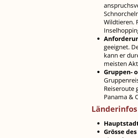
anspruchsv
Schnorcheln
Wildtieren.
Inselhoppin
Anforderu
geeignet. D
kann er durc
meisten Akti
Gruppen- o
Gruppenreis
Reiseroute 
Panama & Co
Länderinfos
Hauptstad
Grösse des