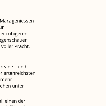
 März geniessen
ür
er ruhigeren
Regenschauer
voller Pracht.
Ozeane – und
r artenreichsten
s mehr
tehen unter
l, einen der