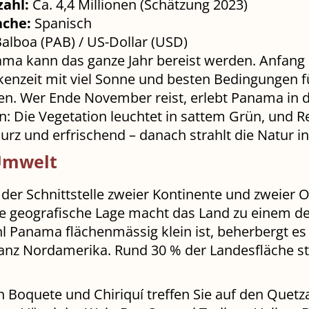
ahl:
Ca. 4,4 Millionen (Schätzung 2023)
ache:
Spanisch
alboa (PAB) / US-Dollar (USD)
ma kann das ganze Jahr bereist werden. Anfang
ckenzeit mit viel Sonne und besten Bedingungen f
. Wer Ende November reist, erlebt Panama in d
: Die Vegetation leuchtet in sattem Grün, und 
urz und erfrischend – danach strahlt die Natur in 
Umwelt
 der Schnittstelle zweier Kontinente und zweier 
ige geografische Lage macht das Land zu einem de
l Panama flächenmässig klein ist, beherbergt e
ganz Nordamerika. Rund 30 % der Landesfläche s
Boquete und Chiriquí treffen Sie auf den Quetza