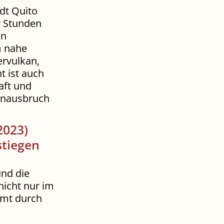
dt Quito
er Stunden
en
m nahe
rvulkan,
t ist auch
aft und
kanausbruch
2023)
stiegen
und die
nicht nur im
rmt durch