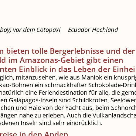
boy) vor dem Cotopaxi
Ecuador-Hochland
 bieten tolle Bergerlebnisse und der
d im Amazonas-Gebiet gibt einen
nten Einblick in das Leben der Einhe
öglich, mitanzusehen, wie aus Maniok ein knuspri
kao-Bohnen ein schmackhafter Schokolade-Drink
natürlich eine Feriendestination für alle, die gern
den Galápagos-Inseln sind Schildkröten, Seelöwe
ochen und Haie von der Yacht aus, beim Schnorc
gängen nahe zu erleben. Auch die Vulkanlandscha
edenen Inseln sind sehr eindrücklich.
reise in den Anden,