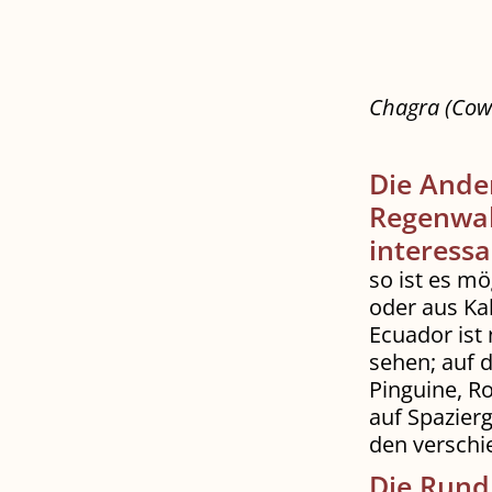
Chagra (Cow
Die Anden
Regenwal
interessa
so ist es m
oder aus Ka
Ecuador ist 
sehen; auf 
Pinguine, R
auf Spazier
den verschi
Die Rund