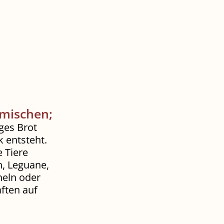
imischen;
ges Brot
 entsteht.
e Tiere
n, Leguane,
heln oder
ften auf