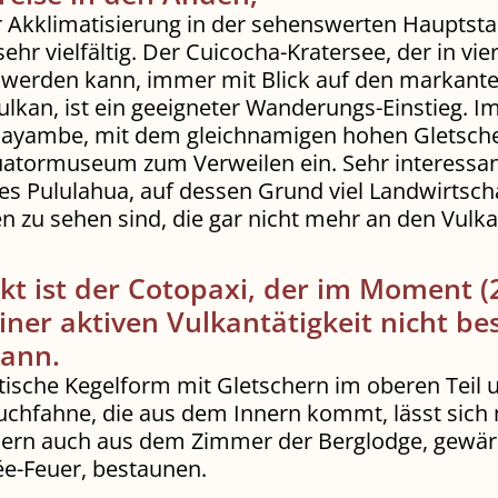
r Akklimatisierung in der sehenswerten Hauptsta
 sehr vielfältig. Der Cuicocha-Kratersee, der in vi
werden kann, immer mit Blick auf den markant
ulkan, ist ein geeigneter Wanderungs-Einstieg. I
ayambe, mit dem gleichnamigen hohen Gletsche
uatormuseum zum Verweilen ein. Sehr interessan
des Pululahua, auf dessen Grund viel Landwirtsch
n zu sehen sind, die gar nicht mehr an den Vul
t ist der Cotopaxi, der im Moment (
ner aktiven Vulkantätigkeit nicht be
ann.
tische Kegelform mit Gletschern im oberen Teil 
uchfahne, die aus dem Innern kommt, lässt sich 
dern auch aus dem Zimmer der Berglodge, gewä
e-Feuer, bestaunen.