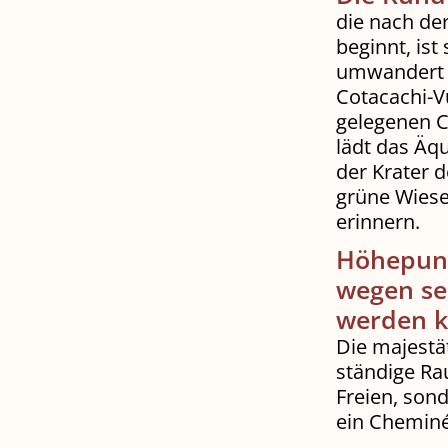
die nach de
beginnt, ist
umwandert 
Cotacachi-V
gelegenen C
lädt das Äq
der Krater 
grüne Wiese
erinnern.
Höhepunk
wegen sei
werden k
Die majestä
ständige Ra
Freien, son
ein Cheminé