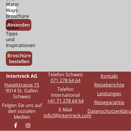
Water
Ways-
Broschüre
mit
Absenden
vielen
Tipps
und
Inspirationen
Broschüre
bestellen
Telefon Schweiz
Intertreck AG
Kontakt
071 278 64 64
Haselstrasse 15
Reiseberichte
Telefon
9014 St. Gallen
Leistungen
International
Schweiz
+41 71 278 64 64
Reisegarantie
Folgen Sie uns auf
E-Mail
den sozialen
Datenschutzerklär
info3@intertreck.com
Medien