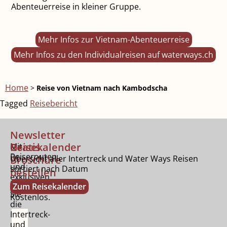
Abenteuerreise in kleiner Gruppe.
Mehr Infos zur Vietnam-Abenteuerreise
Mehr Infos zu den Individualreisen auf waterways.ch
Home
>
Reise von Vietnam nach Kambodscha
Tagged
Reisebericht
Newsletter
Gratis
Reisekalender
Mit
Reiserouten
Broschüre
Übersicht aller Intertreck und Water Ways Reisen
und
sortiert nach Datum
bestellen
exklusiven
Bestellen
Zum Reisekalender
Tipps.
Sie
Kostenlos.
die
Intertreck-
und