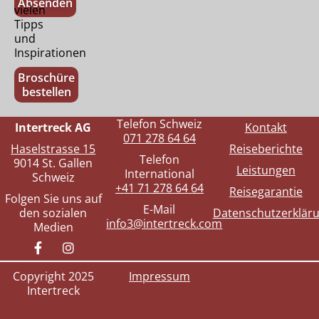
Absenden
vielen
Tipps
und
Inspirationen
Broschüre
bestellen
Telefon Schweiz
Intertreck AG
Kontakt
071 278 64 64
Haselstrasse 15
Reiseberichte
Telefon
9014 St. Gallen
Leistungen
International
Schweiz
+41 71 278 64 64
Reisegarantie
Folgen Sie uns auf
E-Mail
den sozialen
Datenschutzerklär
info3@intertreck.com
Medien
Copyright 2025
Impressum
Intertreck