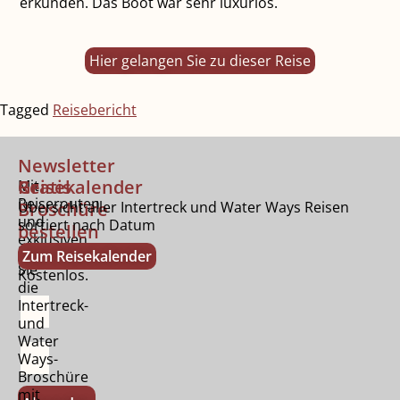
erkunden. Das Boot war sehr luxuriös.
Hier gelangen Sie zu dieser Reise
Tagged
Reisebericht
Newsletter
Gratis
Reisekalender
Mit
Reiserouten
Broschüre
Übersicht aller Intertreck und Water Ways Reisen
und
sortiert nach Datum
bestellen
exklusiven
Bestellen
Zum Reisekalender
Tipps.
Sie
Kostenlos.
die
Intertreck-
und
Water
Ways-
Broschüre
mit