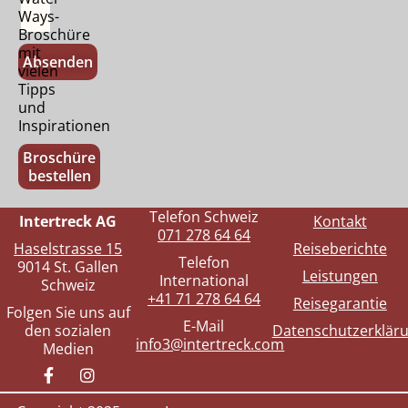
Ways-
Broschüre
mit
Absenden
vielen
Tipps
und
Inspirationen
Broschüre
bestellen
Telefon Schweiz
Intertreck AG
Kontakt
071 278 64 64
Haselstrasse 15
Reiseberichte
Telefon
9014 St. Gallen
Leistungen
International
Schweiz
+41 71 278 64 64
Reisegarantie
Folgen Sie uns auf
E-Mail
den sozialen
Datenschutzerklär
info3@intertreck.com
Medien