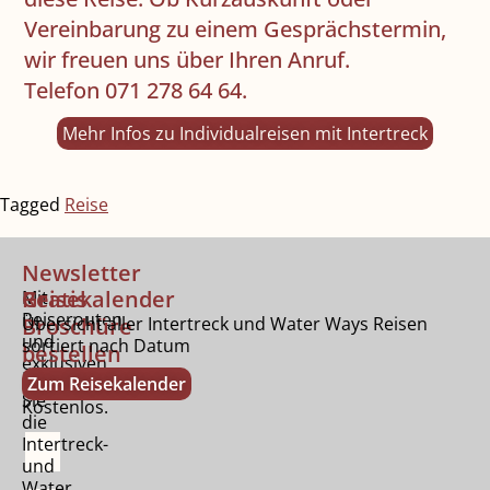
Vereinbarung zu einem Gesprächstermin,
wir freuen uns über Ihren Anruf.
Telefon 071 278 64 64.
Mehr Infos zu Individualreisen mit Intertreck
Tagged
Reise
Newsletter
Gratis
Reisekalender
Mit
Reiserouten
Broschüre
Übersicht aller Intertreck und Water Ways Reisen
und
sortiert nach Datum
bestellen
exklusiven
Bestellen
Zum Reisekalender
Tipps.
Sie
Kostenlos.
die
Intertreck-
und
Water