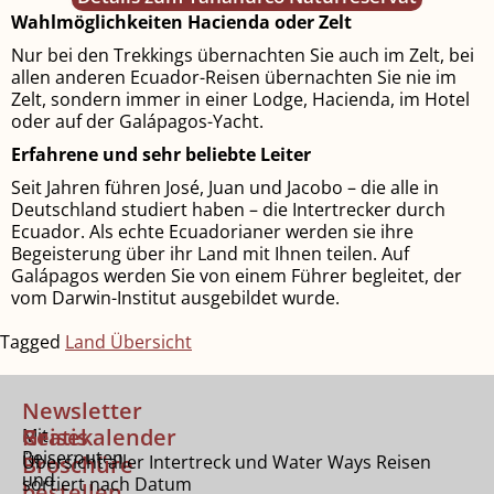
Wahlmöglichkeiten Hacienda oder Zelt
Nur bei den Trekkings übernachten Sie auch im Zelt, bei
allen anderen Ecuador-Reisen übernachten Sie nie im
Zelt, sondern immer in einer Lodge, Hacienda, im Hotel
oder auf der Galápagos-Yacht.
Erfahrene und sehr beliebte Leiter
Seit Jahren führen José, Juan und Jacobo – die alle in
Deutsch­land studiert haben – die Intertrecker durch
Ecuador. Als echte Ecuadorianer werden sie ihre
Begeisterung über ihr Land mit Ihnen teilen. Auf
Galápagos werden Sie von einem Führer begleitet, der
vom Darwin-Institut ausgebildet wurde.
Tagged
Land Übersicht
Newsletter
Gratis
Reisekalender
Mit
Reiserouten
Broschüre
Übersicht aller Intertreck und Water Ways Reisen
und
sortiert nach Datum
bestellen