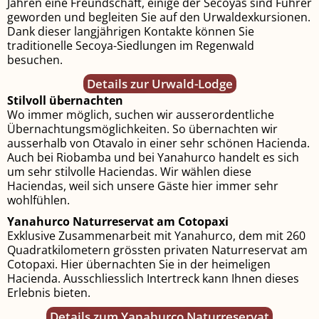
Jahren eine Freundschaft, einige der Secoyas sind Führer
geworden und begleiten Sie auf den Urwaldexkursionen.
Dank dieser langjährigen Kon­takte ­können Sie
traditionelle Secoya-Siedlungen im Re­genwald
besuchen.
Details zur Urwald-Lodge
Stilvoll übernachten
Wo immer möglich, suchen wir ausserordentliche
Übernach­tungsmöglichkeiten. So übernachten wir
ausserhalb von Otavalo in einer sehr schönen Hacienda.
Auch bei Riobamba und bei Yanahurco handelt es sich
um sehr stilvolle Haciendas. Wir wählen diese
Haciendas, weil sich unsere Gäste hier immer sehr
wohlfühlen.
Yanahurco Naturreservat am Cotopaxi
Exklusive Zusammenarbeit mit Yanahurco, dem mit 260
Quadrat­kilometern grössten privaten Natur­reservat am
Cotopaxi. Hier übernachten Sie in der heimeligen
Hacienda. Ausschliesslich Intertreck kann Ihnen dieses
Erlebnis bieten.
Details zum Yanahurco Naturreservat