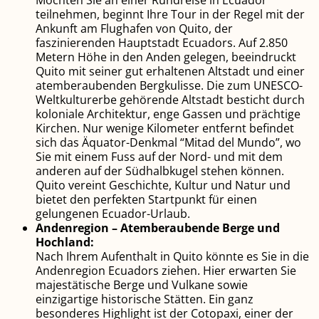
Möchten Sie an einer Rundreise in Ecuador
teilnehmen, beginnt Ihre Tour in der Regel mit der
Ankunft am Flughafen von Quito, der
faszinierenden Hauptstadt Ecuadors. Auf 2.850
Metern Höhe in den Anden gelegen, beeindruckt
Quito mit seiner gut erhaltenen Altstadt und einer
atemberaubenden Bergkulisse. Die zum UNESCO-
Weltkulturerbe gehörende Altstadt besticht durch
koloniale Architektur, enge Gassen und prächtige
Kirchen. Nur wenige Kilometer entfernt befindet
sich das Äquator-Denkmal “Mitad del Mundo”, wo
Sie mit einem Fuss auf der Nord- und mit dem
anderen auf der Südhalbkugel stehen können.
Quito vereint Geschichte, Kultur und Natur und
bietet den perfekten Startpunkt für einen
gelungenen Ecuador-Urlaub.
Andenregion – Atemberaubende Berge und
Hochland:
Nach Ihrem Aufenthalt in Quito könnte es Sie in die
Andenregion Ecuadors ziehen. Hier erwarten Sie
majestätische Berge und Vulkane sowie
einzigartige historische Stätten. Ein ganz
besonderes Highlight ist der Cotopaxi, einer der