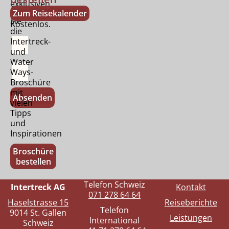
exklusiven
Bestellen
Zum Reisekalender
Tipps.
Sie
Kostenlos.
die
Intertreck-
und
Water
Ways-
Broschüre
mit
Absenden
vielen
Tipps
und
Inspirationen
Broschüre
bestellen
Telefon Schweiz
Intertreck AG
Kontakt
071 278 64 64
Haselstrasse 15
Reiseberichte
Telefon
9014 St. Gallen
Leistungen
International
Schweiz